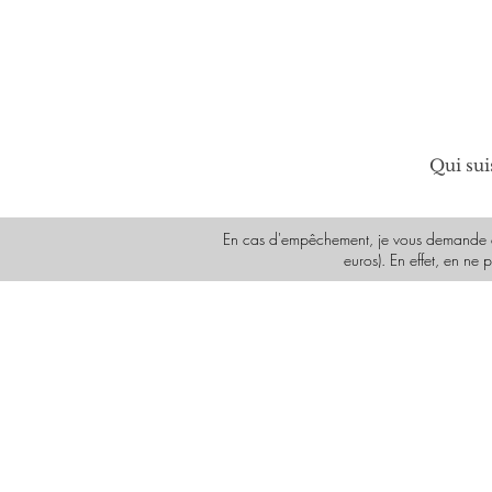
Qui sui
En cas d'empêchement, je vous demande de 
euros). En effet, en ne